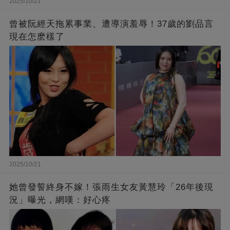
2025/10/21
曾被阮經天拖累事業、遭導演羞辱！37歲的劉品言
現在怎麽樣了
2025/10/21
她曾發誓終身不嫁！張雨生女友黃慧玲「26年後現
況」曝光，網嘆：好心疼