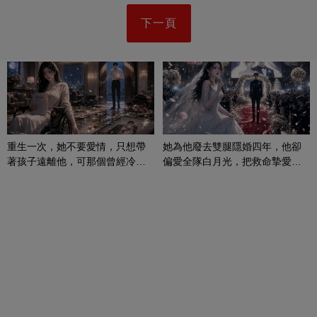
下一頁
重生一次，她不要愛情，只想帶
她為他廢去雙腿隱婚四年，他卻
著孩子遠離他，可那個曾經冷漠
偏愛全隊白月光，把救命摯愛當
的男人，一次次將她逼入懷中...
成畢生負擔