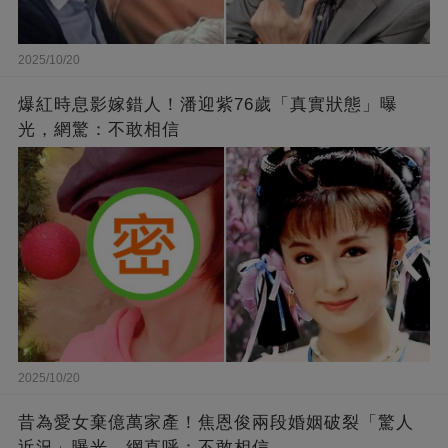
2025/10/20
爆紅時息影嫁錯人！潘迎紫76歲「真實狀態」曝
光，網驚：不敢相信
2025/10/20
昔為愛女棄億萬家產！焦恩俊兩段婚姻破裂「驚人
近況」曝光，網直呼：不敢相信