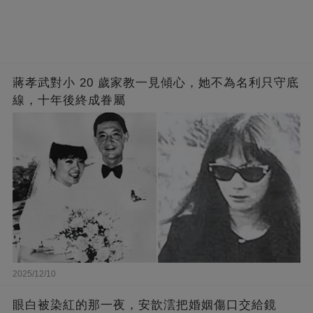
蔣孝武對小 20 歲家教一見傾心，她不為名利只守底
線，十年後終成眷屬
2025/12/10
眼白被染紅的那一夜，安歆澐把婚姻傷口交給鏡