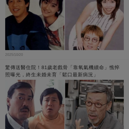
2025/10/20
驚傳送醫住院！81歲老戲骨「靠氧氣機續命」憔悴
照曝光，終生未婚未育「鬆口最新病況」