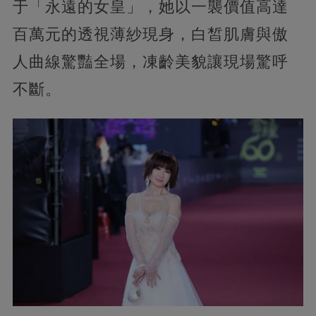
于「永遠的女皇」，她以一襲價值高達
百萬元的透視薄紗現身，白皙肌膚與傲
人曲線驚豔全場，凍齡美貌讓現場驚呼
不斷。