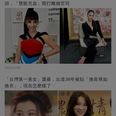
頭，「雙眼充血」開打離婚官司
2025/12/04
「台灣第一美女」蕭薔，出道36年被貼「換富商如
換衣」，現在怎麽樣了