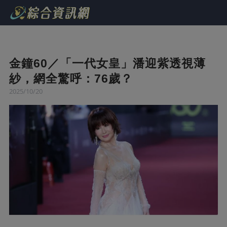
金鐘60／「一代女皇」潘迎紫透視薄
紗，網全驚呼：76歲？
2025/10/20