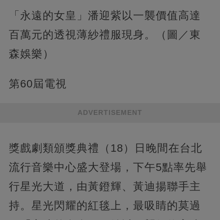
「永遠的女皇」潘迎紫以一襲價值高達
百萬元的透視薄紗禮服現身。（圖／東
森娛樂）
第60屆電視
ADVERTISEMENT
獎戲劇類頒獎典禮（18）日晚間在台北
流行音樂中心盛大登場，下午5點率先舉
行星光大道，由黃鐙輝、黃迪揚聯手主
持。星光閃耀的紅毯上，最吸睛的莫過