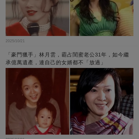
2025/10/21
「豪門獵手」林月雲，霸占閨蜜老公31年，如今繼
承億萬遺產，連自己的女婿都不「放過」