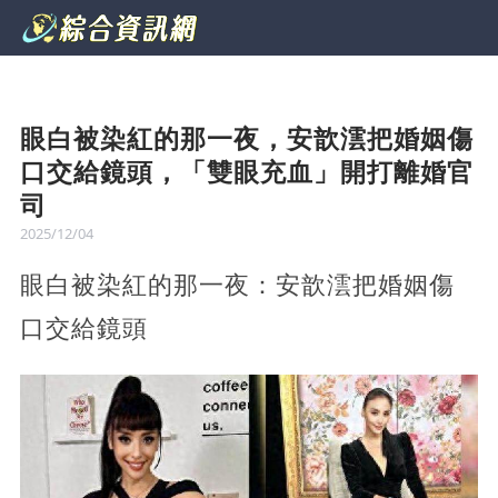
眼白被染紅的那一夜，安歆澐把婚姻傷
口交給鏡頭，「雙眼充血」開打離婚官
司
2025/12/04
眼白被染紅的那一夜：安歆澐把婚姻傷
口交給鏡頭