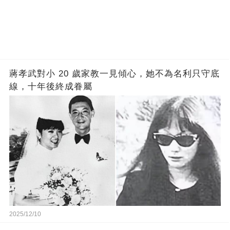
蔣孝武對小 20 歲家教一見傾心，她不為名利只守底
線，十年後終成眷屬
2025/12/10