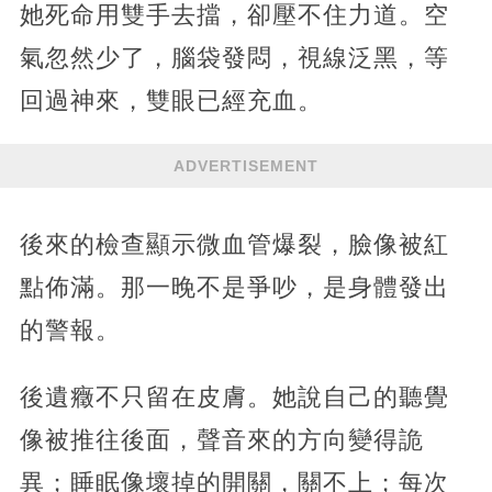
她死命用雙手去擋，卻壓不住力道。空
氣忽然少了，腦袋發悶，視線泛黑，等
回過神來，雙眼已經充血。
ADVERTISEMENT
後來的檢查顯示微血管爆裂，臉像被紅
點佈滿。那一晚不是爭吵，是身體發出
的警報。
後遺癥不只留在皮膚。她說自己的聽覺
像被推往後面，聲音來的方向變得詭
異；睡眠像壞掉的開關，關不上；每次