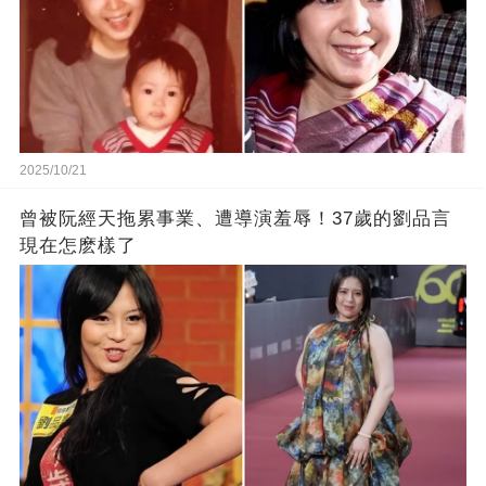
2025/10/21
曾被阮經天拖累事業、遭導演羞辱！37歲的劉品言
現在怎麽樣了