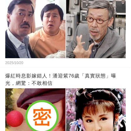
2025/10/20
爆紅時息影嫁錯人！潘迎紫76歲「真實狀態」曝
光，網驚：不敢相信