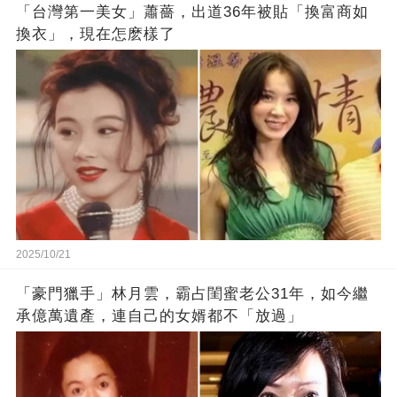
「台灣第一美女」蕭薔，出道36年被貼「換富商如
換衣」，現在怎麽樣了
2025/10/21
「豪門獵手」林月雲，霸占閨蜜老公31年，如今繼
承億萬遺產，連自己的女婿都不「放過」