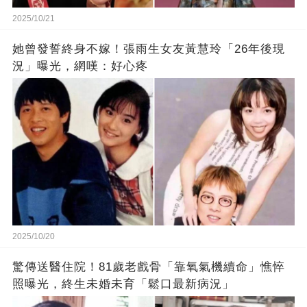
2025/10/21
她曾發誓終身不嫁！張雨生女友黃慧玲「26年後現
況」曝光，網嘆：好心疼
2025/10/20
驚傳送醫住院！81歲老戲骨「靠氧氣機續命」憔悴
照曝光，終生未婚未育「鬆口最新病況」