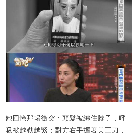
她回憶那場衝突：頭髮被纏住脖子，呼
吸被越勒越緊；對方右手握著美工刀，