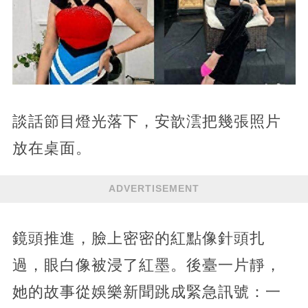
談話節目燈光落下，安歆澐把幾張照片
放在桌面。
ADVERTISEMENT
鏡頭推進，臉上密密的紅點像針頭扎
過，眼白像被浸了紅墨。後臺一片靜，
她的故事從娛樂新聞跳成緊急訊號：一