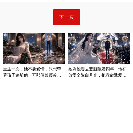
下一頁
重生一次，她不要愛情，只想帶
她為他廢去雙腿隱婚四年，他卻
著孩子遠離他，可那個曾經冷漠
偏愛全隊白月光，把救命摯愛當
的男人，一次次將她逼入懷中...
成畢生負擔