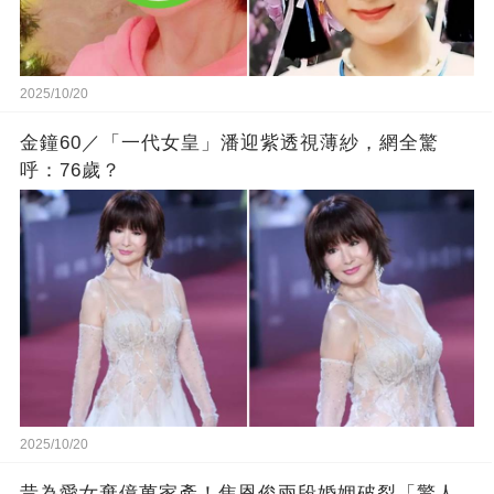
2025/10/20
金鐘60／「一代女皇」潘迎紫透視薄紗，網全驚
呼：76歲？
2025/10/20
昔為愛女棄億萬家產！焦恩俊兩段婚姻破裂「驚人