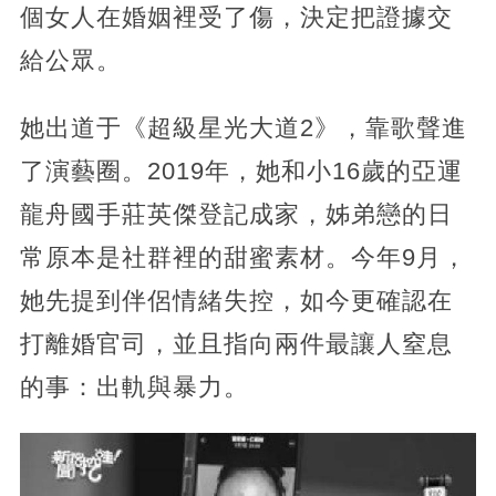
個女人在婚姻裡受了傷，決定把證據交
給公眾。
她出道于《超級星光大道2》，靠歌聲進
了演藝圈。2019年，她和小16歲的亞運
龍舟國手莊英傑登記成家，姊弟戀的日
常原本是社群裡的甜蜜素材。今年9月，
她先提到伴侶情緒失控，如今更確認在
打離婚官司，並且指向兩件最讓人窒息
的事：出軌與暴力。