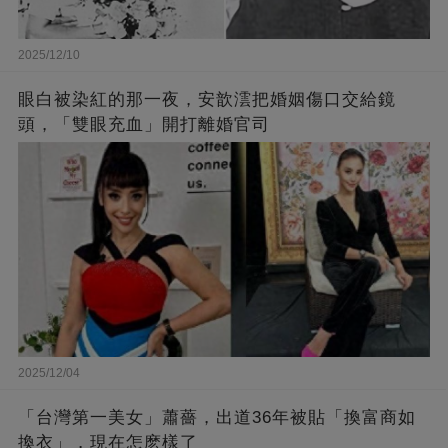
2025/12/10
眼白被染紅的那一夜，安歆澐把婚姻傷口交給鏡
頭，「雙眼充血」開打離婚官司
2025/12/04
「台灣第一美女」蕭薔，出道36年被貼「換富商如
換衣」，現在怎麽樣了