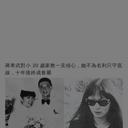
蔣孝武對小 20 歲家教一見傾心，她不為名利只守底
線，十年後終成眷屬