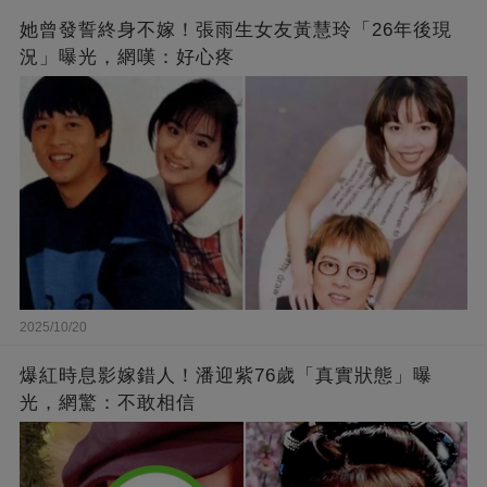
她曾發誓終身不嫁！張雨生女友黃慧玲「26年後現
況」曝光，網嘆：好心疼
2025/10/20
爆紅時息影嫁錯人！潘迎紫76歲「真實狀態」曝
光，網驚：不敢相信