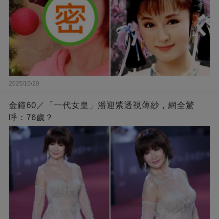
2025/10/20
金鐘60／「一代女皇」潘迎紫透視薄紗，網全驚
呼：76歲？