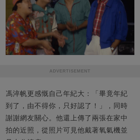
ADVERTISEMENT
馮淬帆更感慨自己年紀大：「畢竟年紀
到了，由不得你，只好認了！」，同時
謝謝網友關心。他還上傳了兩張在家中
拍的近照，從照片可見他戴著氧氣機並