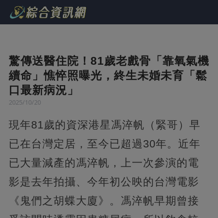
驚傳送醫住院！81歲老戲骨「靠氧氣機
續命」憔悴照曝光，終生未婚未育「鬆
口最新病況」
2025/10/20
現年81歲的資深港星馮淬帆（緊哥）早
已在台灣定居，至今已超過30年。近年
已大量減產的馮淬帆，上一次參演的電
影是去年拍攝、今年初公映的台灣電影
《鬼們之胡蝶大廈》。馮淬帆早期曾接