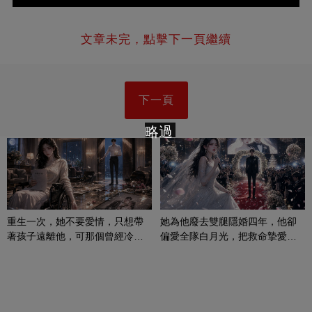
文章未完，點擊下一頁繼續
下一頁
略過
重生一次，她不要愛情，只想帶
她為他廢去雙腿隱婚四年，他卻
著孩子遠離他，可那個曾經冷漠
偏愛全隊白月光，把救命摯愛當
的男人，一次次將她逼入懷中...
成畢生負擔