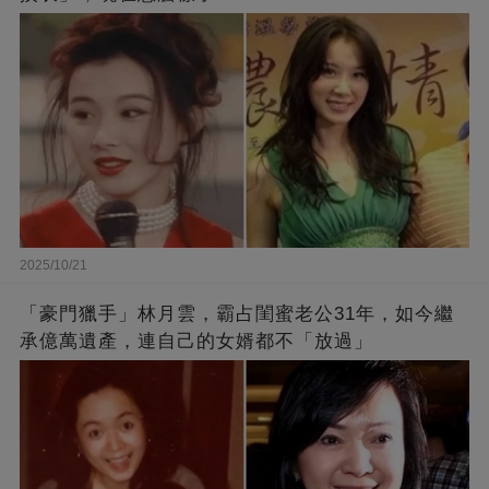
2025/10/21
「豪門獵手」林月雲，霸占閨蜜老公31年，如今繼
承億萬遺產，連自己的女婿都不「放過」