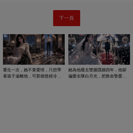
下一頁
重生一次，她不要愛情，只想帶
她為他廢去雙腿隱婚四年，他卻
著孩子遠離他，可那個曾經冷漠
偏愛全隊白月光，把救命摯愛當
的男人，一次次將她逼入懷中...
成畢生負擔