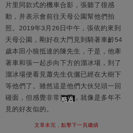
片里同款式的機車合影，張聽了很感
動，并表示會前往天母公園幫他們拍
照。2019年3月26日中午，張依約來到
天母公園，剛好在大門見到騎著車齡54
歲本田小狼抵達的陳先生，于是，他牽
著車和張一起步向下方的溜冰場，到了
溜冰場便看見蕭先生伉儷已經在大樹下
等他們了。雖然這是他們大伙兒頭一回
碰面，但感覺非常熟悉，就像是多年不
略過
見的好友似的。
文章未完，點擊下一頁繼續