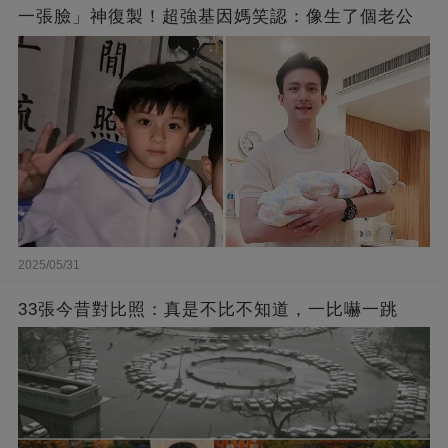
一張臉」神復製！超強基因媽笑認：像生了個老公
2025/05/31
33張今昔對比照：真是不比不知道，一比嚇一跳