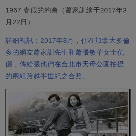
1967 春假的約會（蕭家訓繪于2017年3
月22日）
詳細視訊：2017年8月，住在加拿大多倫
多的網友蕭家訓先生和蕭張敏華女士伉
儷，傳給張他們在台北市天母公園拍攝
的兩組跨越半世紀之合照。