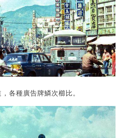
道，各種廣告牌鱗次櫛比。