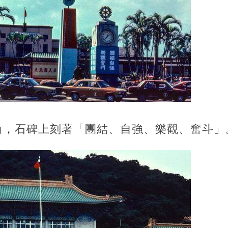
角，石碑上刻著「團結、自強、樂觀、奮斗」