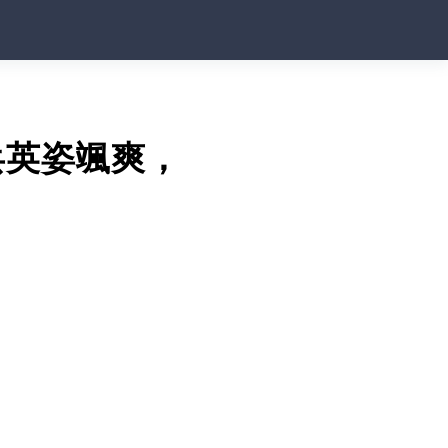
兵英姿颯爽，