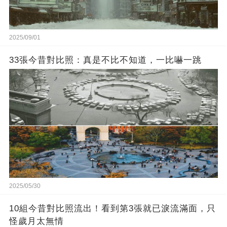
2025/09/01
33張今昔對比照：真是不比不知道，一比嚇一跳
2025/05/30
10組今昔對比照流出！看到第3張就已淚流滿面，只
怪歲月太無情