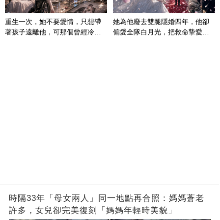
重生一次，她不要愛情，只想帶
她為他廢去雙腿隱婚四年，他卻
著孩子遠離他，可那個曾經冷漠
偏愛全隊白月光，把救命摯愛當
的男人，一次次將她逼入懷中...
成畢生負擔
時隔33年「母女兩人」同一地點再合照：媽媽蒼老
許多，女兒卻完美復刻「媽媽年輕時美貌」