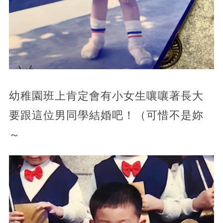
幼稚園班上肯定會有小女生嚷嚷著長大
要跟這位男同學結婚吧！（可惜不是妳
～