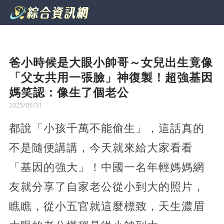
爸小時候是大眼小帥哥～女兒出生竟像
「父女共用一張臉」神復製！超強基因
媽笑認：像生了個老公
2025/05/31
都說「小孩千萬不能偷生」，這話真的
不是隨便講講，今天就來給大家看看
「基因的強大」！中國一名年輕媽媽網
友就分享了自家老公從小到大的照片，
瞧瞧，從小五官就這麼標致，天生濃眉