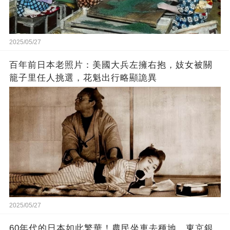
2025/05/27
百年前日本老照片：美國大兵左擁右抱，妓女被關
籠子里任人挑選，花魁出行略顯詭異
2025/05/27
60年代的日本如此繁華！農民坐車去種地，東京銀