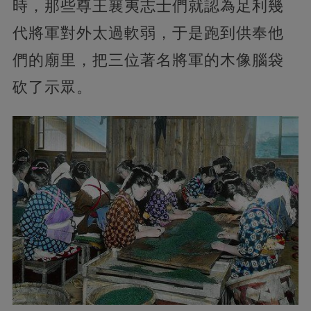
時，那些尊王襄夷志士們就認為足利幾
代將軍對外太過軟弱，于是跑到供奉他
們的廟里，把三位著名將軍的木像腦袋
砍了示眾。