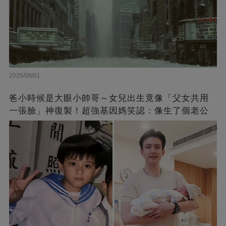
2025/09/01
爸小時候是大眼小帥哥～女兒出生竟像「父女共用
一張臉」神復製！超強基因媽笑認：像生了個老公