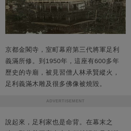
京都金閣寺，室町幕府第三代將軍足利
義滿所修。到1950年，這座有600多年
歷史的寺廟，被見習僧人林承賢縱火，
足利義滿木雕及很多佛像被燒毀。
ADVERTISEMENT
說起來，足利家也是命背。在幕末之