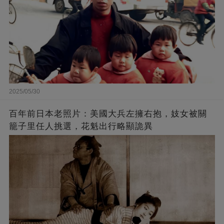
2025/05/30
百年前日本老照片：美國大兵左擁右抱，妓女被關
籠子里任人挑選，花魁出行略顯詭異