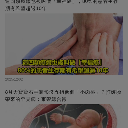
這四類癌癥也被叫做「幸福癌」，80%的患者生存
期有希望超過10年
2025/12/02
8月大寶寶右手畸形沒五指像個「小肉桃」？打孃胎
帶來的罕見病：束帶綜合徵