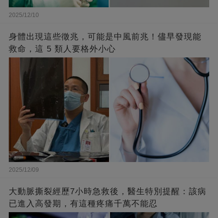
2025/12/10
身體出現這些徵兆，可能是中風前兆！儘早發現能
救命，這 5 類人要格外小心
2025/12/09
大動脈撕裂經歷7小時急救後，醫生特別提醒：該病
已進入高發期，有這種疼痛千萬不能忍