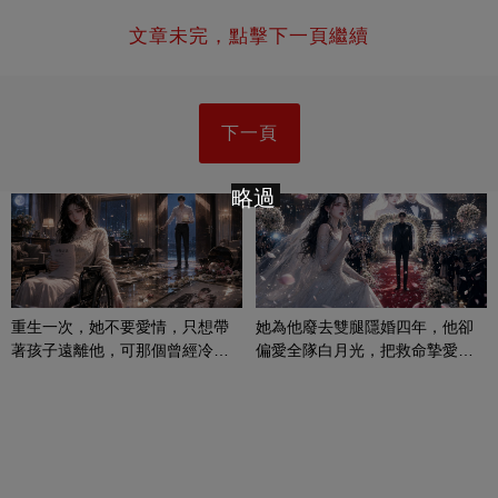
文章未完，點擊下一頁繼續
下一頁
略過
重生一次，她不要愛情，只想帶
她為他廢去雙腿隱婚四年，他卻
著孩子遠離他，可那個曾經冷漠
偏愛全隊白月光，把救命摯愛當
的男人，一次次將她逼入懷中...
成畢生負擔