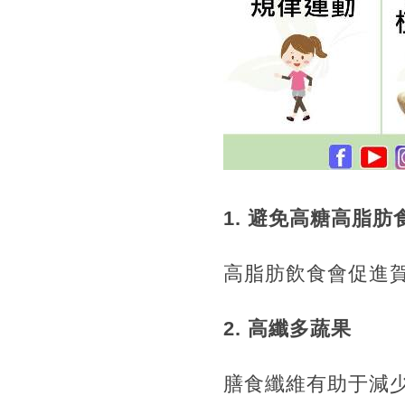
1
.
避免高糖高脂肪
高脂肪飲食會促進
2
.
高纖多蔬果
膳食纖維有助于減