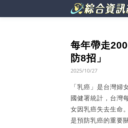
每年帶走20
防8招」
2025/10/27
「乳癌」是台灣婦女
國健署統計，台灣每
女因乳癌失去生命
是預防乳癌的重要