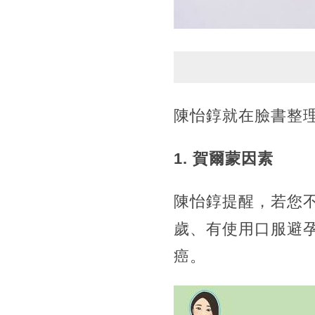
陳怡錞就在臉書整
1. 賀爾蒙因素
陳怡錞提醒，若您不
歲、有使用口服避
癌。