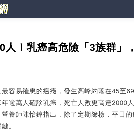
00人！乳癌高危險「3族群」
最容易罹患的癌癥，發生高峰約落在45至6
年逾萬人確診乳癌，死亡人數更高達2000
。營養師陳怡錞指出，除了定期篩檢，平日的
關鍵。