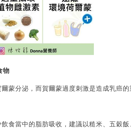
食物
賀爾蒙分泌，而賀爾蒙過度刺激是造成乳癌的
少飲食當中的脂肪吸收，建議以糙米、五穀飯