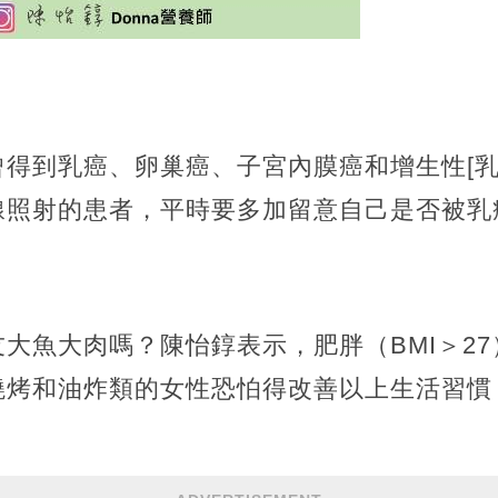
得到乳癌、卵巢癌、子宮內膜癌和增生性[乳
線照射的患者，平時要多加留意自己是否被乳
大魚大肉嗎？陳怡錞表示，肥胖（BMI＞27
燒烤和油炸類的女性恐怕得改善以上生活習慣