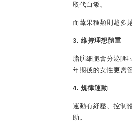
取代白飯。
而蔬果種類則越多
3
.
維持理想體重
脂肪細胞會分泌[雌
年期後的女性更需
4
.
規律運動
運動有紓壓、控制
助。