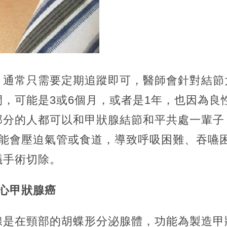
，通常只需要定期追蹤即可，醫師會針對結節
，可能是3或6個月，或者是1年，也因為良
部分的人都可以和甲狀腺結節和平共處一輩子
可能會壓迫氣管或食道，導致呼吸困難、吞嚥
議手術切除。
心甲狀腺癌
腺是在頸部的胡蝶形分泌腺體，功能為製造甲