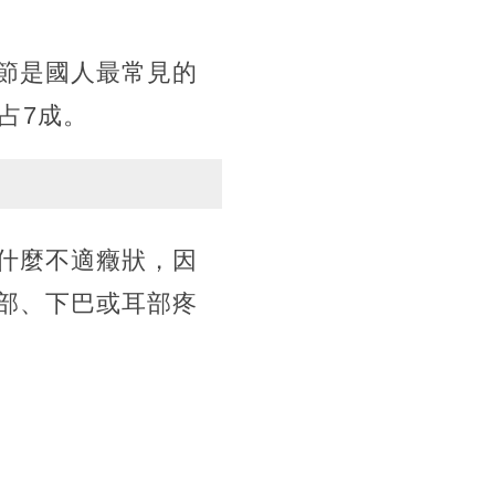
節是國人最常見的
占7成。
什麼不適癥狀，因
部、下巴或耳部疼