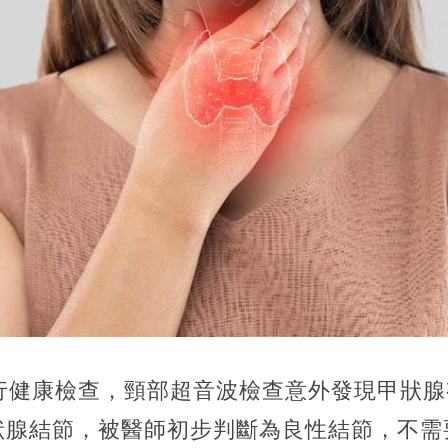
行健康檢查，頸部超音波檢查意外發現甲狀腺有
狀腺結節，被醫師初步判斷為良性結節，不需