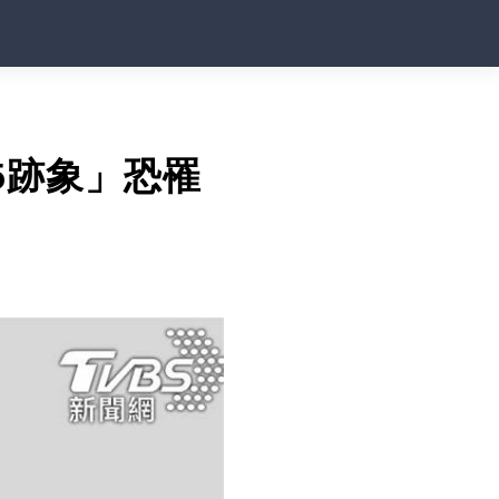
5跡象」恐罹