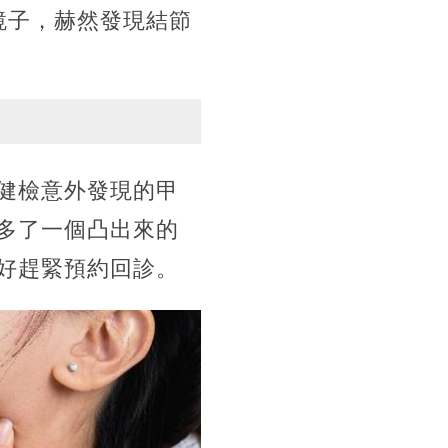
鏡子，赫然發現結節
健檢意外發現的甲
多了一個凸出來的
好趕緊預約回診。