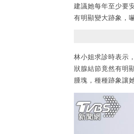
建議她每年至少要
有明顯變大跡象，
林小姐求診時表示
狀腺結節竟然有明
腫塊，種種跡象讓