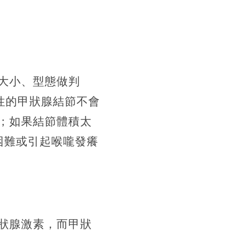
大小、型態做判
性的甲狀腺結節不會
；如果結節體積太
困難或引起喉嚨發癢
狀腺激素，而甲狀