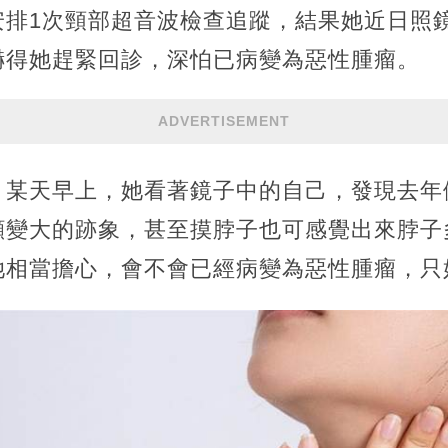
安排1次頸部超音波檢查追蹤，結果她近日照
嚇得她趕緊回診，深怕已病變為惡性腫瘤。
ADVERTISEMENT
，某天早上，她看著鏡子中的自己，發現去年
顯變大的跡象，甚至摸脖子也可感覺出來脖子
她相當擔心，會不會已經病變為惡性腫瘤，只