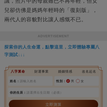
議，照片中的母親雖已不再年輕，但女
兒卻仿佛是媽媽年輕時的「復刻版」，
兩代人的容貌對比讓人感慨不已。
ADVERTISEMENT
探索你的人生命運，點擊這里，立即體驗專屬八
字測試↓↓↓
八字算命
財運事業
婚姻情感
改名起名
姓名
：
性別：
男
女
你的生辰：
立即測算