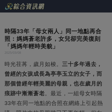
時隔33年「母女兩人」同一地點再合
照：媽媽蒼老許多，女兒卻完美復刻
「媽媽年輕時美貌」
2025/03/08
時光荏苒，歲月如梭。
三十多年過去，
曾經的女孩成長為亭亭玉立的女子，而
那個曾經年輕美麗的母親，也在歲月的
痕跡中漸漸蒼老
。最近，一組母女時隔
33年在同一地點的合照在網絡上引起熱