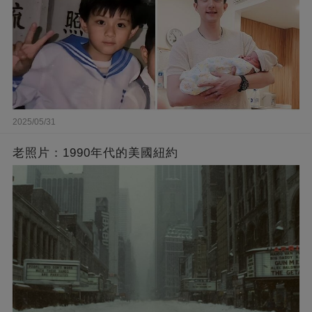
2025/05/31
老照片：1990年代的美國紐約