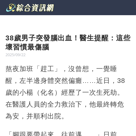
38歲男子突發腦出血！醫生提醒：這些
壞習慣最傷腦
2025/09/22
熬夜加班「趕工」，沒曾想，一覺睡
醒，左半邊身體突然偏癱……近日，38
歲的小楊（化名）經歷了一次生死劫。
在醫護人員的全力救治下，他最終轉危
為安，并順利出院。
「腳跟要帶起來，往前邁……」日前，