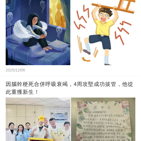
2025/12/06
因腦幹梗死合併呼吸衰竭，4周攻堅成功拔管，他從
此重獲新生！