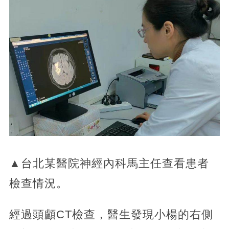
▲台北某醫院神經內科馬主任查看患者
檢查情況。
經過頭顱CT檢查，醫生發現小楊的右側