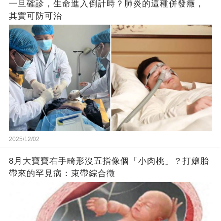
一旦確診，生命進入倒計時？肺炎的這種併發癥，
其實可防可治
2025/12/02
8月大寶寶右手畸形沒五指像個「小肉桃」？打孃胎
帶來的罕見病：束帶綜合徵