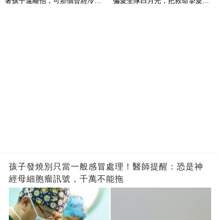
著孩子遠離他，可那個曾經冷漠
偏愛全隊白月光，把救命摯愛當
的男人，一次次將她逼入懷中...
成畢生負擔
孩子發燒別只當一般感冒處理！醫師提醒：恐是神
經母細胞瘤訊號，千萬不能拖