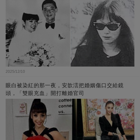
2025/12/10
眼白被染紅的那一夜，安歆澐把婚姻傷口交給鏡
頭，「雙眼充血」開打離婚官司