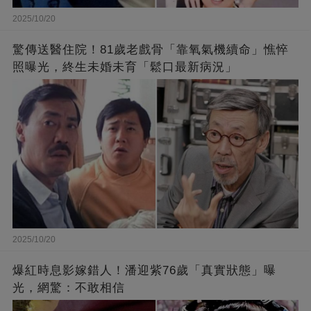
2025/10/20
驚傳送醫住院！81歲老戲骨「靠氧氣機續命」憔悴
照曝光，終生未婚未育「鬆口最新病況」
2025/10/20
爆紅時息影嫁錯人！潘迎紫76歲「真實狀態」曝
光，網驚：不敢相信