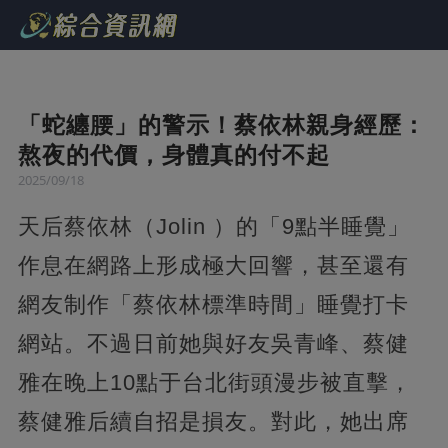
「蛇纏腰」的警示！蔡依林親身經歷：
熬夜的代價，身體真的付不起
2025/09/18
天后蔡依林（Jolin ）的「9點半睡覺」
作息在網路上形成極大回響，甚至還有
網友制作「蔡依林標準時間」睡覺打卡
網站。不過日前她與好友吳青峰、蔡健
雅在晚上10點于台北街頭漫步被直擊，
蔡健雅后續自招是損友。對此，她出席