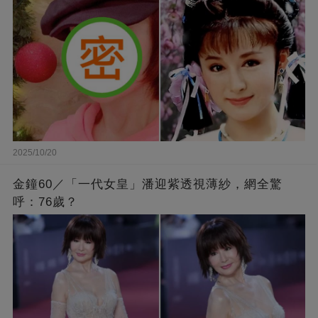
2025/10/20
金鐘60／「一代女皇」潘迎紫透視薄紗，網全驚
呼：76歲？