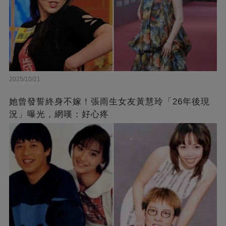
2025/10/21
她曾發誓終身不嫁！張雨生女友黃慧玲「26年後現
況」曝光，網嘆：好心疼