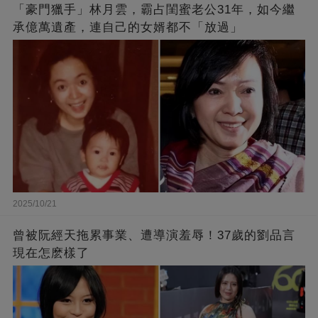
「豪門獵手」林月雲，霸占閨蜜老公31年，如今繼
承億萬遺產，連自己的女婿都不「放過」
2025/10/21
曾被阮經天拖累事業、遭導演羞辱！37歲的劉品言
現在怎麽樣了