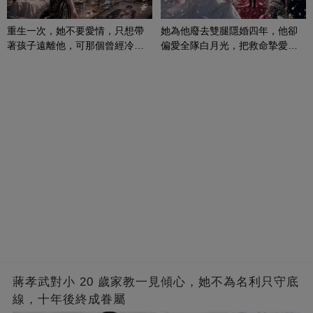
重生一次，她不要愛情，只想帶
她為他廢去雙腿隱婚四年，他卻
著孩子遠離他，可那個曾經冷漠
偏愛全隊白月光，把救命摯愛當
的男人，一次次將她逼入懷中...
成畢生負擔
蔣孝武對小 20 歲家教一見傾心，她不為名利只守底
線，十年後終成眷屬