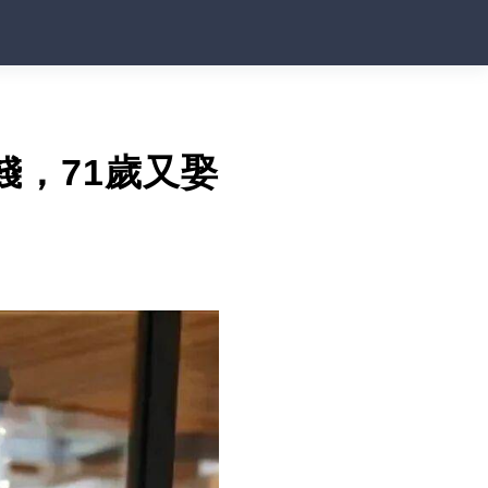
錢，71歲又娶