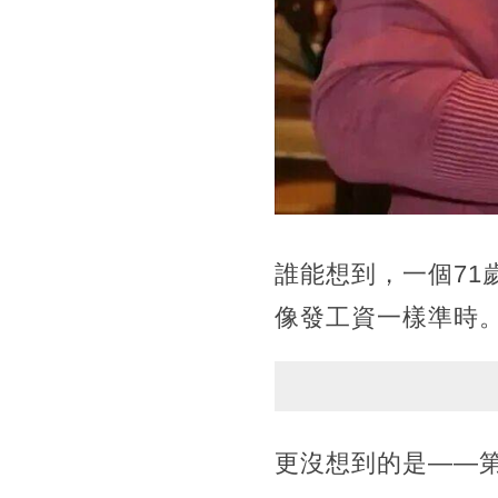
誰能想到，一個71
像發工資一樣準時
更沒想到的是——