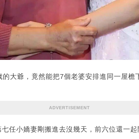
歲的大爺，竟然能把7個老婆安排進同一屋檐
。
ADVERTISEMENT
第七任小嬌妻剛搬進去沒幾天，前六位還一起