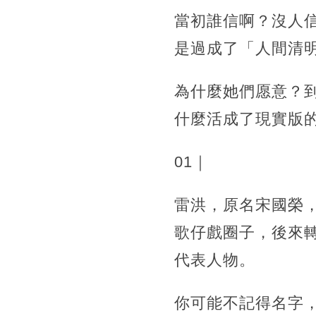
當初誰信啊？沒人
是過成了「人間清
為什麼她們愿意？
什麼活成了現實版
01｜
雷洪，原名宋國榮，
歌仔戲圈子，後來
代表人物。
你可能不記得名字