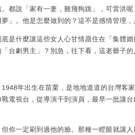
信。都說「家有一妻，雞飛狗跳」，可雷洪呢
明夢」。他是怎麼做到的？這不是感情管理，
到底是什麼讓這些女人心甘情愿住在「集體婚
的「台劇男主」？別急，往下看，這老爺子的
1948年出生在苗栗，是地地道道的台灣客
轉戰電視台，從導演干到演員，最早一批讓台
，但你一定刷到過他的臉。那種一瞪眼就讓人