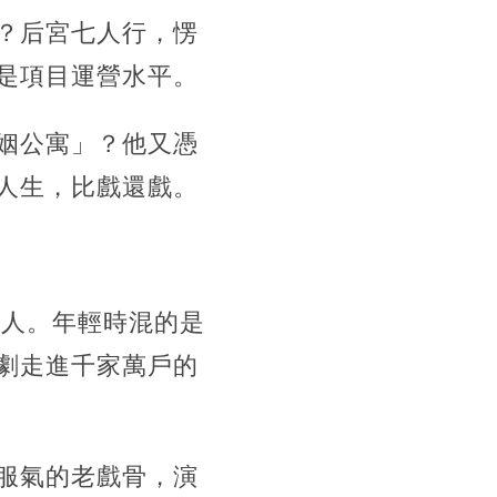
？后宮七人行，愣
是項目運營水平。
姻公寓」？他又憑
人生，比戲還戲。
家人。年輕時混的是
劇走進千家萬戶的
服氣的老戲骨，演