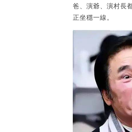
爸、演爺、演村長都
正坐穩一線。