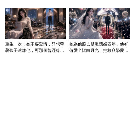
重生一次，她不要愛情，只想帶
她為他廢去雙腿隱婚四年，他卻
著孩子遠離他，可那個曾經冷漠
偏愛全隊白月光，把救命摯愛當
的男人，一次次將她逼入懷中...
成畢生負擔