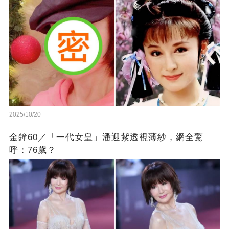
2025/10/20
金鐘60／「一代女皇」潘迎紫透視薄紗，網全驚
呼：76歲？