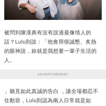
被問到陳漢典有沒有說過最像情人的
話？Lulu則說：「他會用很誠懇、炙熱
的眼神說，妳就是我想要一輩子生活的
人。
ADVERTISEMENT
」聽見如此真誠的告白 ，讓全場都忍不
住動容，Lulu則認為兩人日常就是如