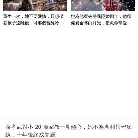
重生一次，她不要愛情，只想帶
她為他廢去雙腿隱婚四年，他卻
著孩子遠離他，可那個曾經冷漠
偏愛全隊白月光，把救命摯愛當
的男人，一次次將她逼入懷中...
成畢生負擔
蔣孝武對小 20 歲家教一見傾心，她不為名利只守底
線，十年後終成眷屬