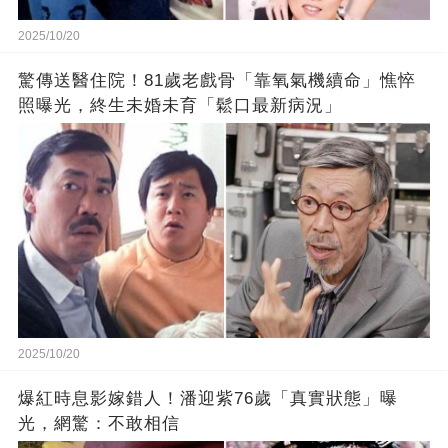
2025/10/20
驚傳送醫住院！81歲老戲骨「靠氧氣機續命」憔悴
照曝光，終生未婚未育「鬆口最新病況」
2025/10/20
爆紅時息影嫁錯人！潘迎紫76歲「真實狀態」曝
光，網驚：不敢相信