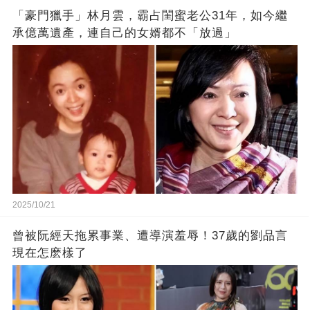
「豪門獵手」林月雲，霸占閨蜜老公31年，如今繼
承億萬遺產，連自己的女婿都不「放過」
2025/10/21
曾被阮經天拖累事業、遭導演羞辱！37歲的劉品言
現在怎麽樣了