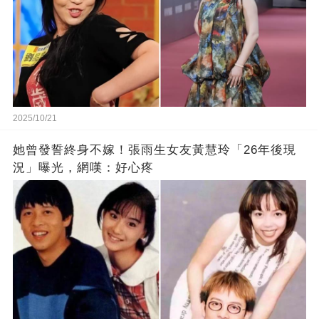
2025/10/21
她曾發誓終身不嫁！張雨生女友黃慧玲「26年後現
況」曝光，網嘆：好心疼