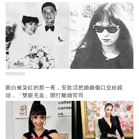
2025/12/10
眼白被染紅的那一夜，安歆澐把婚姻傷口交給鏡
頭，「雙眼充血」開打離婚官司