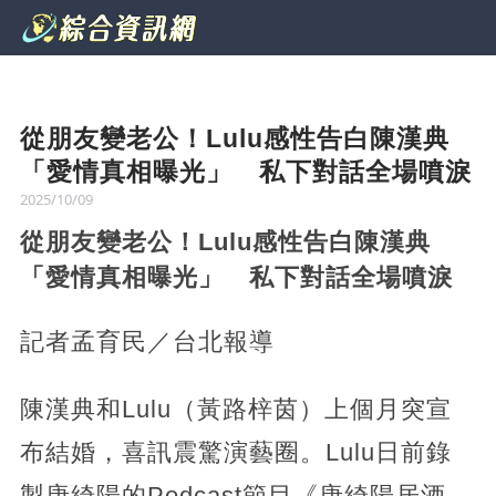
從朋友變老公！Lulu感性告白陳漢典
「愛情真相曝光」 私下對話全場噴淚
2025/10/09
從朋友變老公！Lulu感性告白陳漢典
「愛情真相曝光」 私下對話全場噴淚
記者孟育民／台北報導
陳漢典和Lulu（黃路梓茵）上個月突宣
布結婚，喜訊震驚演藝圈。Lulu日前錄
製唐綺陽的Podcast節目《唐綺陽居酒