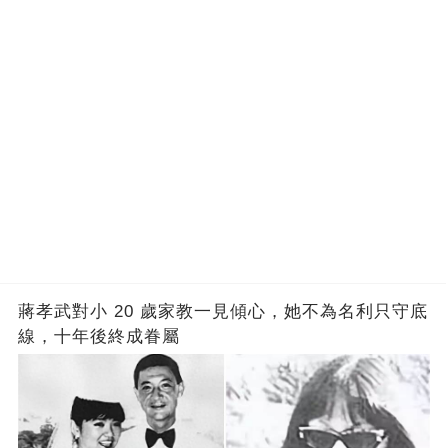
蔣孝武對小 20 歲家教一見傾心，她不為名利只守底
線，十年後終成眷屬