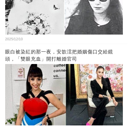
2025/12/10
眼白被染紅的那一夜，安歆澐把婚姻傷口交給鏡
頭，「雙眼充血」開打離婚官司