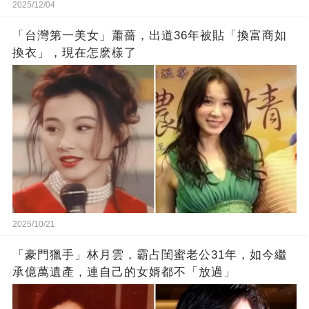
2025/12/04
「台灣第一美女」蕭薔，出道36年被貼「換富商如
換衣」，現在怎麽樣了
2025/10/21
「豪門獵手」林月雲，霸占閨蜜老公31年，如今繼
承億萬遺產，連自己的女婿都不「放過」