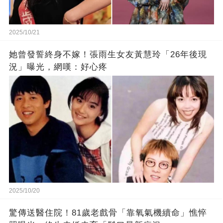
2025/10/21
她曾發誓終身不嫁！張雨生女友黃慧玲「26年後現
況」曝光，網嘆：好心疼
2025/10/20
驚傳送醫住院！81歲老戲骨「靠氧氣機續命」憔悴