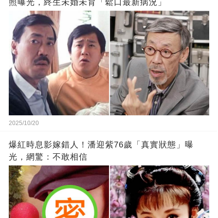
照曝光，終生未婚未育「鬆口最新病況」
2025/10/20
爆紅時息影嫁錯人！潘迎紫76歲「真實狀態」曝
光，網驚：不敢相信