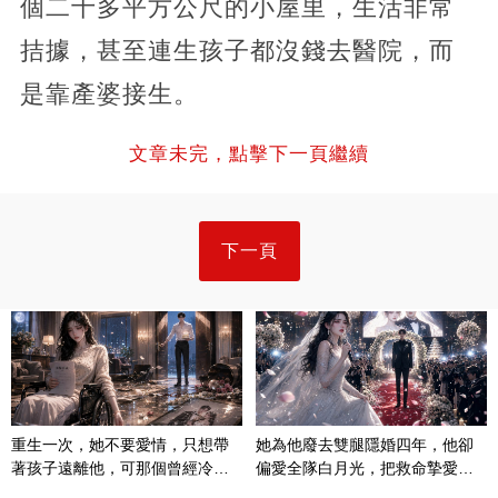
個二十多平方公尺的小屋里，生活非常
拮據，甚至連生孩子都沒錢去醫院，而
是靠產婆接生。
文章未完，點擊下一頁繼續
下一頁
重生一次，她不要愛情，只想帶
她為他廢去雙腿隱婚四年，他卻
著孩子遠離他，可那個曾經冷漠
偏愛全隊白月光，把救命摯愛當
的男人，一次次將她逼入懷中...
成畢生負擔