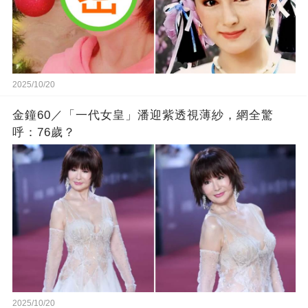
2025/10/20
金鐘60／「一代女皇」潘迎紫透視薄紗，網全驚
呼：76歲？
2025/10/20