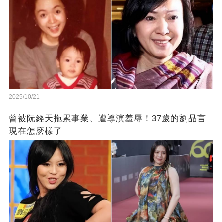
2025/10/21
曾被阮經天拖累事業、遭導演羞辱！37歲的劉品言
現在怎麽樣了