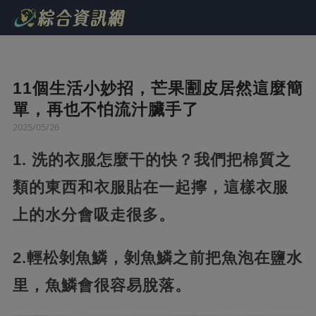
11個生活小妙招，芒果🈹皮居然這麼簡
單，再也不怕流汁臟手了
2025/05/26
1. 洗的衣服怎麼干的快？我們把棉質之
類的東西和衣服貼在一起擰，這樣衣服
上的水分會吸走很多。
2.輕松剝魚鱗，剝魚鱗之前把魚泡在鹽水
里，魚鱗會很容易脫落。