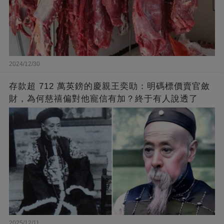
2024/12/30
存款超 712 萬英鎊的慶親王奕劻：明碼標價賣官斂
財，為何慈禧偏對他寵信有加？終于有人說透了
2025/12/11