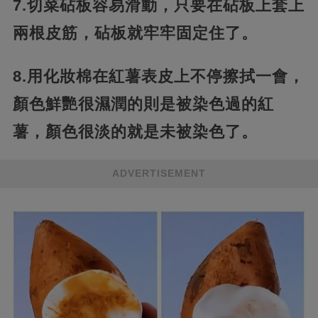
7.切菜砧板容易滑動，只要在砧板上套上
兩根皮筋，砧板就牢牢固定住了。
8.用化妝棉在紅薯表皮上不停擦拭一會，
顏色鮮艷很濕潤的則是被染色過的紅
薯，顏色很淡的就是未被染色了。
ADVERTISEMENT