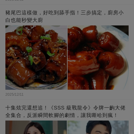
豬尾巴這樣做，好吃到舔手指！三步搞定，廚房小
白也能秒變大廚
2025/12/11
十集炫完還想追！《SSS 級戰龍令》令牌一齣大佬
全集合，反派瞬間軟腳的劇情，讓我嘶哈到瘋！