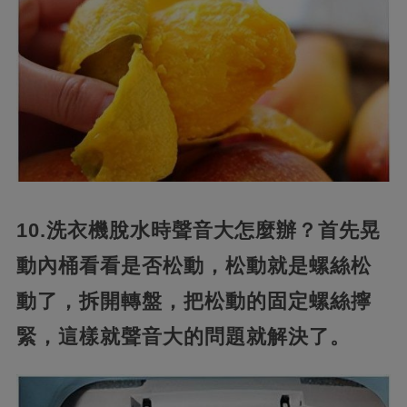
10.洗衣機脫水時聲音大怎麼辦？首先晃
動內桶看看是否松動，松動就是螺絲松
動了，拆開轉盤，把松動的固定螺絲擰
緊，這樣就聲音大的問題就解決了。