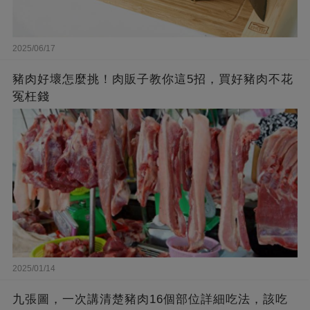
2025/06/17
豬肉好壞怎麼挑！肉販子教你這5招，買好豬肉不花
冤枉錢
2025/01/14
九張圖，一次講清楚​​​豬肉16個部位詳細吃法，該吃