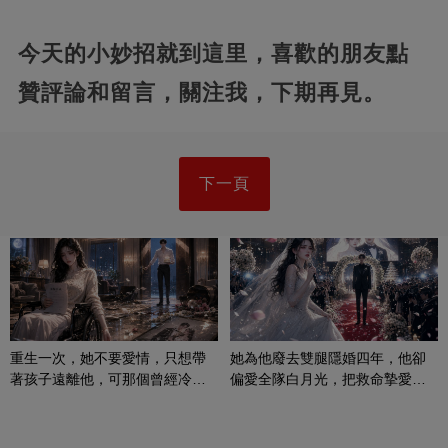
今天的小妙招就到這里，喜歡的朋友點
贊評論和留言，關注我，下期再見。
下一頁
重生一次，她不要愛情，只想帶
她為他廢去雙腿隱婚四年，他卻
著孩子遠離他，可那個曾經冷漠
偏愛全隊白月光，把救命摯愛當
的男人，一次次將她逼入懷中...
成畢生負擔