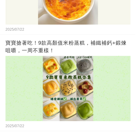
2025/07/22
寶寶搶著吃！9款高顏值米粉蒸糕，補鐵補鈣+鍛煉
咀嚼，一周不重樣！
2025/07/22