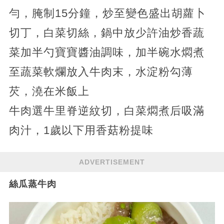
勻，腌制15分鐘，炒至變色盛出胡蘿卜
切丁，白菜切絲，鍋中放少許油炒香蔬
菜加半勺寶寶醬油調味，加半碗水燜煮
至蔬菜軟爛放入牛肉末，水淀粉勾薄
芡，澆在米飯上
牛肉選牛里脊逆紋切，白菜燜煮后吸滿
肉汁，1歲以下用香菇粉提味
ADVERTISEMENT
絲瓜蒸牛肉