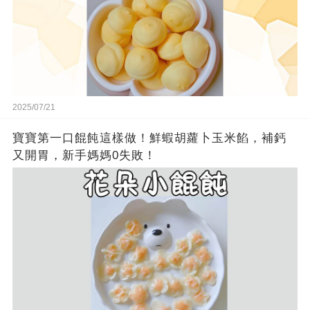
2025/07/21
寶寶第一口餛飩這樣做！鮮蝦胡蘿卜玉米餡，補鈣
又開胃，新手媽媽0失敗！