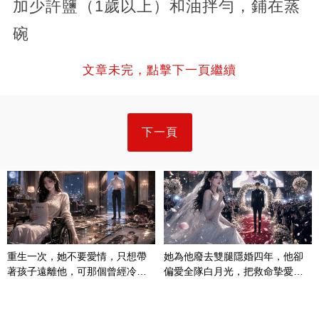
加少許鹽（1歲以上）和油拌勻，鋪在蒸
碗
文章未完，點擊下一頁繼續
下一頁
重生一次，她不要愛情，只想帶
她為他廢去雙腿隱婚四年，他卻
著孩子遠離他，可那個曾經冷漠
偏愛全隊白月光，把救命摯愛當
的男人，一次次將她逼入懷中...
成畢生負擔