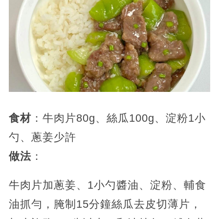
食材
：牛肉片80g、絲瓜100g、淀粉1小
勺、蔥姜少許
做法
：
牛肉片加蔥姜、1小勺醬油、淀粉、輔食
油抓勻，腌制15分鐘絲瓜去皮切薄片，