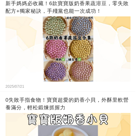
新手媽媽必收藏！6款寶寶版奶香果蔬溶豆，零失敗
配方+獨家秘訣，手殘黨也能一次成功！
2025/07/21
0失敗手指食物！寶寶超愛的奶香小貝，外酥里軟營
養滿分，輕松鍛煉抓握力