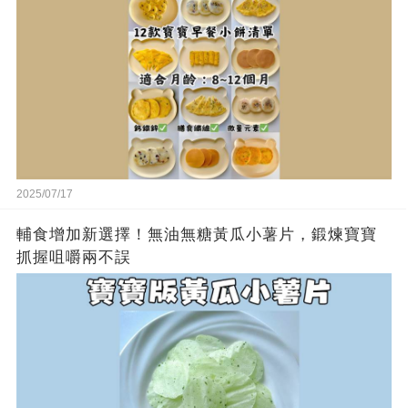
2025/07/17
輔食增加新選擇！無油無糖黃瓜小薯片，鍛煉寶寶
抓握咀嚼兩不誤