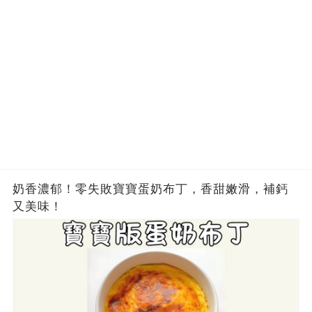
奶香濃郁！零失敗寶寶蛋奶布丁，香甜嫩滑，補鈣
又美味！