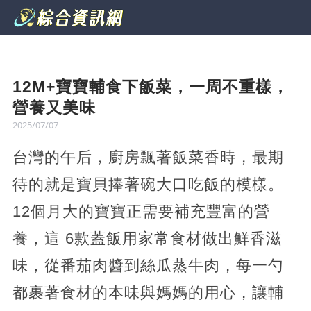
12M+寶寶輔食下飯菜，一周不重樣，
營養又美味
2025/07/07
台灣的午后，廚房飄著飯菜香時，最期
待的就是寶貝捧著碗大口吃飯的模樣。
12個月大的寶寶正需要補充豐富的營
養，這 6款蓋飯用家常食材做出鮮香滋
味，從番茄肉醬到絲瓜蒸牛肉，每一勺
都裹著食材的本味與媽媽的用心，讓輔