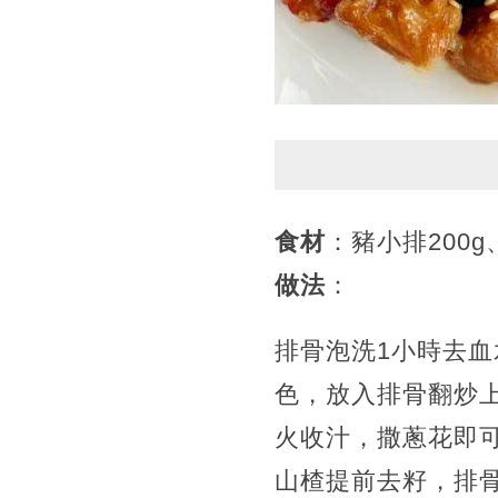
食材
：豬小排200
做法
：
排骨泡洗1小時去
色，放入排骨翻炒
火收汁，撒蔥花即
山楂提前去籽，排