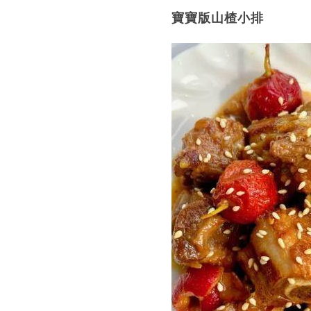
寶寶版山楂小排