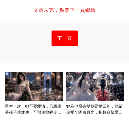
文章未完，點擊下一頁繼續
下一頁
重生一次，她不要愛情，只想帶
她為他廢去雙腿隱婚四年，他卻
著孩子遠離他，可那個曾經冷漠
偏愛全隊白月光，把救命摯愛當
的男人，一次次將她逼入懷中...
成畢生負擔