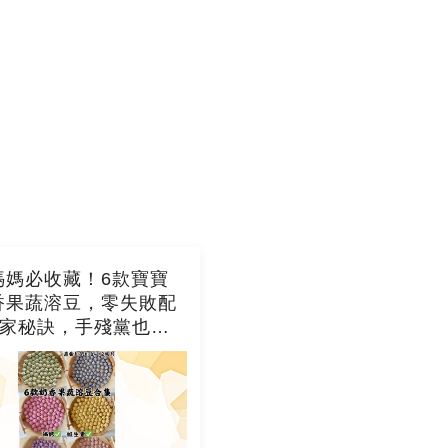
媽媽必收藏！6款寶寶
香果蔬溶豆，零失敗配
獨家秘訣，手殘黨也能
成功！