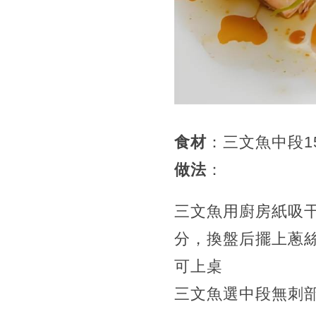
食材
：三文魚中段1
做法
：
三文魚用廚房紙吸
分，換盤后擺上蔥
可上桌
三文魚選中段無刺