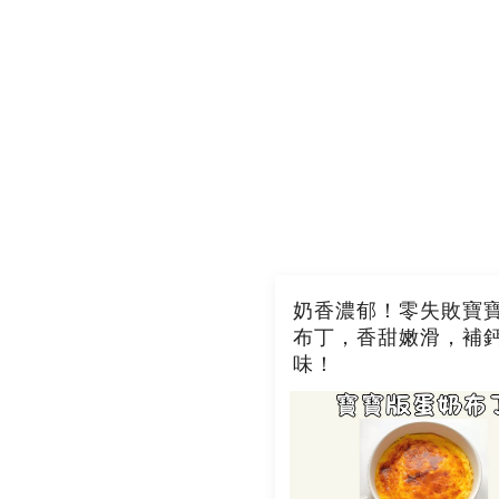
奶香濃郁！零失敗寶
布丁，香甜嫩滑，補
味！