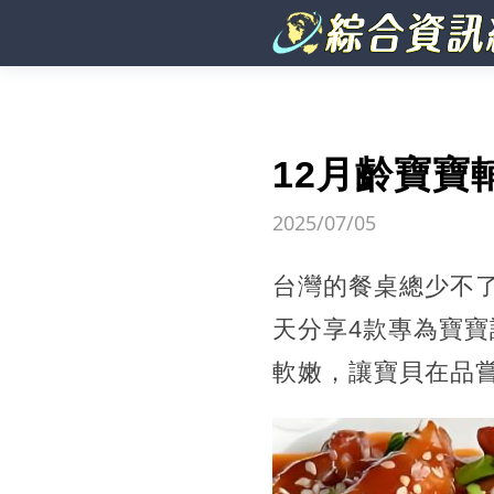
12月齡寶寶
2025/07/05
台灣的餐桌總少不
天分享4款專為寶
軟嫩，讓寶貝在品