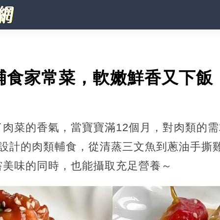
輔食家常菜，軟嫩鮮香又下飯
了肉菜的香氣，當寶寶滿12個月，對肉類的
寶設計的肉類輔食，從清蒸三文魚到蔥油手撕
嘗美味的同時，也能攝取充足營養～