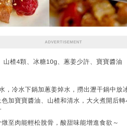
ADVERTISEMENT
g、山楂4顆、冰糖10g、蔥姜少許、寶寶醬油
血水，冷水下鍋加蔥姜焯水，撈出瀝干鍋中放
上色加寶寶醬油、山楂和清水，大火煮開后轉
可
骨燉至肉能輕松脫骨，酸甜味能增進食欲～