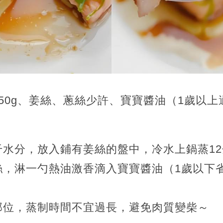
50g、姜絲、蔥絲少許、寶寶醬油（1歲以上
干水分，放入鋪有姜絲的盤中，冷水上鍋蒸1
絲，淋一勺熱油激香滴入寶寶醬油（1歲以下
部位，蒸制時間不宜過長，避免肉質變柴～