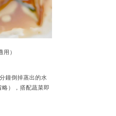
適用）
2分鐘倒掉蒸出的水
省略），搭配蔬菜即