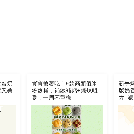
寶蛋奶
寶寶搶著吃！9款高顏值米
新手
鈣又美
粉蒸糕，補鐵補鈣+鍛煉咀
版奶
嚼，一周不重樣！
方+
一次